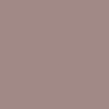
AGB
Datenschutz
Impres
MEIN BABY
München
Hebammenvermittlung I Kurse I Massagen
Belgradstr. 14
80796 München
Tel.
089 37 91 10 14
Email:
info@
meinbaby-muenchen.de
www.meinbaby-muenchen.de