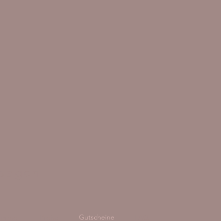
ssagen
eformer
Preise
Gutscheine
FAQ