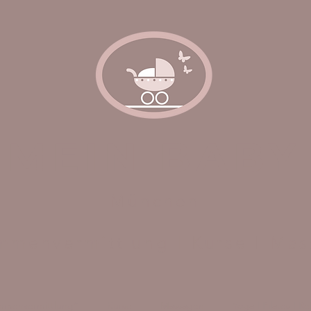
MEIN BABY
München
menvermittlung I Kurse I Ma
menvermittlung*
Kurse
Massagen
Yoga I Pilates I R