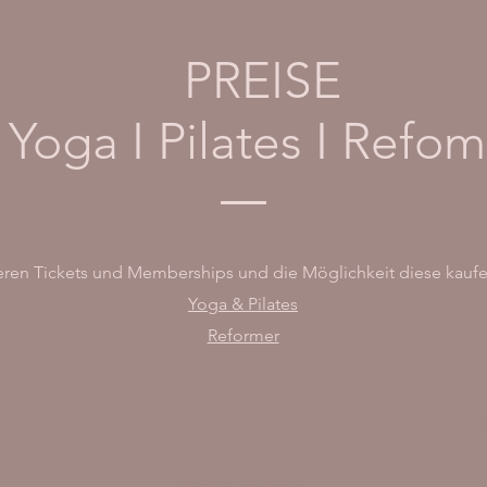
PREISE
 Yoga I Pilates I Refom
seren Tickets und Memberships und die Möglichkeit diese kaufen
Yoga & Pilates
Reformer
AGB
Datenschutz
Impres
MEIN BABY