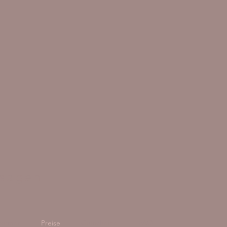
ssagen
eformer
Preise
Gutscheine
FAQ