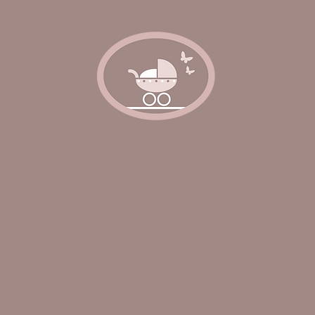
MEIN BABY
München
menvermittlung I Kurse I Ma
menvermittlung*
Kurse
Massagen
Yoga I Pilates I R